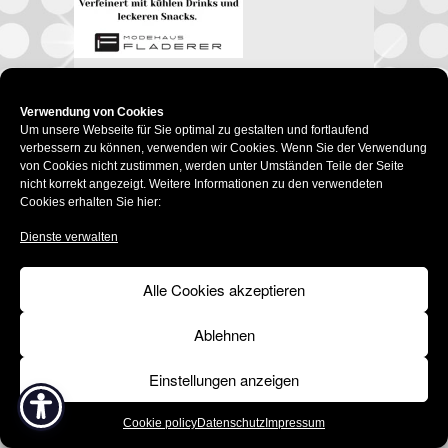
Impressum
Datenschutz
Verwendung von Cookies
Um unsere Webseite für Sie optimal zu gestalten und fortlaufend
Social-Media-Datenschutz
verbessern zu können, verwenden wir Cookies. Wenn Sie der Verwendung
Cookie policy (EU)
Barrierefrei
von Cookies nicht zustimmen, werden unter Umständen Teile der Seite
© 2015 –
2026 | Modehaus Ingeborg Fladerer
nicht korrekt angezeigt. Weitere Informationen zu den verwendeten
Cookies erhalten Sie hier:
Dienste verwalten
Alle Cookies akzeptieren
Ablehnen
Einstellungen anzeigen
Cookie policy
Datenschutz
Impressum