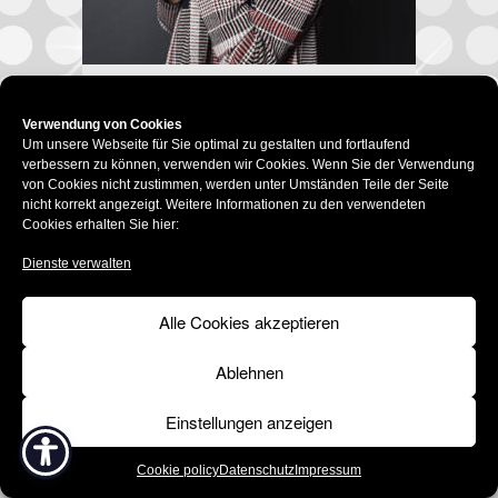
Impressum
Datenschutz
Verwendung von Cookies
Um unsere Webseite für Sie optimal zu gestalten und fortlaufend
Social-Media-Datenschutz
verbessern zu können, verwenden wir Cookies. Wenn Sie der Verwendung
Cookie policy (EU)
Barrierefrei
von Cookies nicht zustimmen, werden unter Umständen Teile der Seite
© 2015 –
2026 | Modehaus Ingeborg Fladerer
nicht korrekt angezeigt. Weitere Informationen zu den verwendeten
Cookies erhalten Sie hier:
Dienste verwalten
Alle Cookies akzeptieren
Ablehnen
Einstellungen anzeigen
Cookie policy
Datenschutz
Impressum