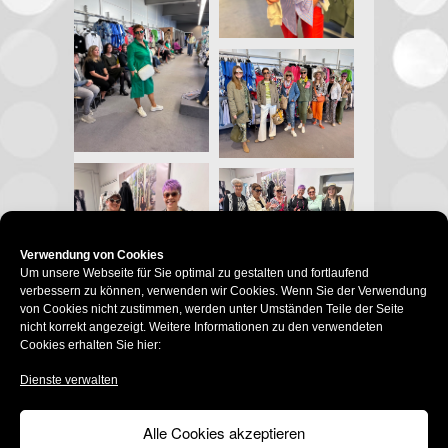
Verwendung von Cookies
Um unsere Webseite für Sie optimal zu gestalten und fortlaufend
verbessern zu können, verwenden wir Cookies. Wenn Sie der Verwendung
von Cookies nicht zustimmen, werden unter Umständen Teile der Seite
Modehaus Ingeborg Fladerer
nicht korrekt angezeigt. Weitere Informationen zu den verwendeten
Gedächtnisallee 2 • 92696
Cookies erhalten Sie hier:
Flossenbürg
Tel. 09603 456 • Fax 09603 2960
Dienste verwalten
info@modevertrieb-fladerer.de
Alle Cookies akzeptieren