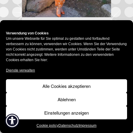
Impressum
Datenschutz
Verwendung von Cookies
Um unsere Webseite für Sie optimal zu gestalten und fortlaufend
Social-Media-Datenschutz
verbessern zu können, verwenden wir Cookies. Wenn Sie der Verwendung
Cookie policy (EU)
Barrierefrei
von Cookies nicht zustimmen, werden unter Umständen Teile der Seite
© 2015 –
2026 | Modehaus Ingeborg Fladerer
nicht korrekt angezeigt. Weitere Informationen zu den verwendeten
Cookies erhalten Sie hier:
Dienste verwalten
Alle Cookies akzeptieren
Ablehnen
Einstellungen anzeigen
Cookie policy
Datenschutz
Impressum